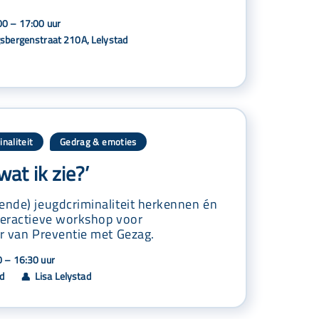
0 – 17:00 uur
gsbergenstraat 210A, Lelystad
inaliteit
Gedrag & emoties
,
wat ik zie?’
ende) jeugdcriminaliteit herkennen én
nteractieve workshop voor
er van Preventie met Gezag.
 – 16:30 uur
ad
Lisa Lelystad
👤