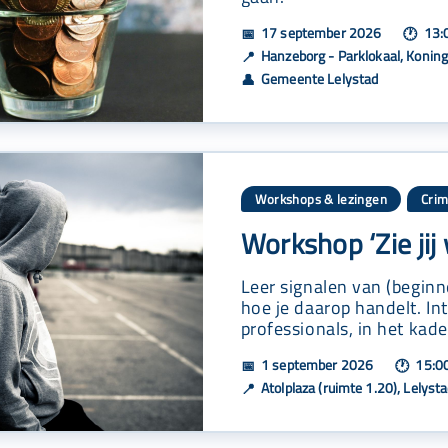
17 september 2026
13:0
📅
🕐
Hanzeborg - Parklokaal, Konin
📍
Gemeente Lelystad
👤
Workshops & lezingen
Crim
Workshop ‘Zie jij 
Leer signalen van (beginn
hoe je daarop handelt. I
professionals, in het kad
1 september 2026
15:00
📅
🕐
Atolplaza (ruimte 1.20), Lelyst
📍