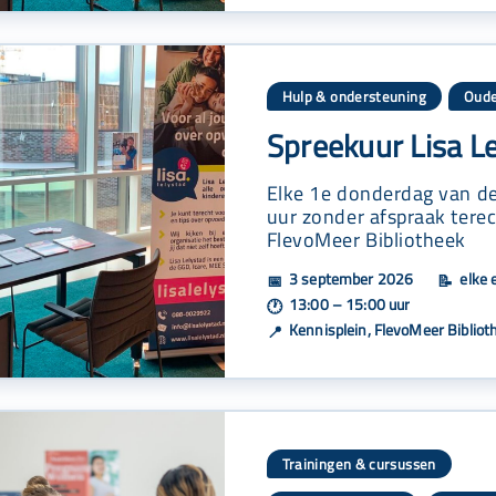
Hulp & ondersteuning
Oude
Spreekuur Lisa L
Elke 1e donderdag van de
uur zonder afspraak terec
FlevoMeer Bibliotheek
3 september 2026
elke 
📅
📝
13:00 – 15:00 uur
🕐
Kennisplein, FlevoMeer Bibliot
📍
Trainingen & cursussen