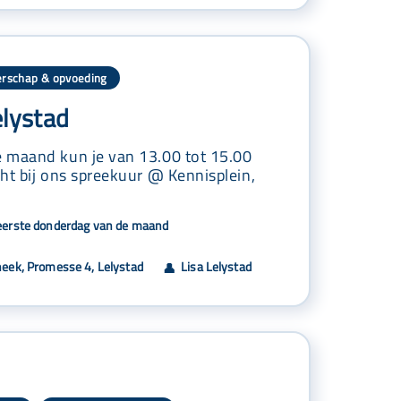
rschap & opvoeding
elystad
 maand kun je van 13.00 tot 15.00
ht bij ons spreekuur @ Kennisplein,
eerste donderdag van de maand
heek, Promesse 4, Lelystad
Lisa Lelystad
👤