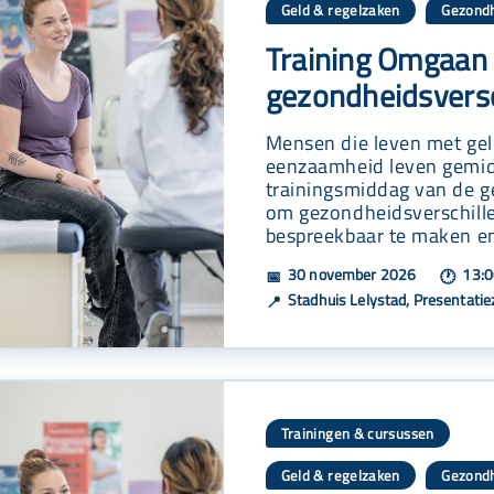
Geld & regelzaken
Gezond
,
Training Omgaan
gezondheidsversc
Mensen die leven met gel
eenzaamheid leven gemidd
trainingsmiddag van de g
om gezondheidsverschille
bespreekbaar te maken en
30 november 2026
13:0
📅
🕐
Stadhuis Lelystad, Presentatiez
📍
Trainingen & cursussen
Geld & regelzaken
Gezond
,