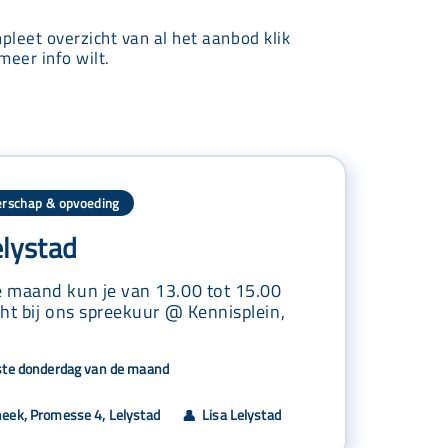
mpleet overzicht van al het aanbod klik
meer info wilt.
rschap & opvoeding
elystad
 maand kun je van 13.00 tot 15.00
ht bij ons spreekuur @ Kennisplein,
ste donderdag van de maand
heek, Promesse 4, Lelystad
Lisa Lelystad
👤