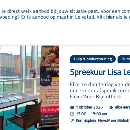
e je direct welk aanbod bij jouw situatie past. Voor een co
voeding? Er is aanbod op maat in Lelystad. Klik
hier
als je 
Hulp & ondersteuning
Oude
Spreekuur Lisa L
Elke 1e donderdag van de
uur zonder afspraak terec
FlevoMeer Bibliotheek
1 oktober 2026
elke eer
📅
📝
13:00 – 15:00 uur
🕐
Kennisplein, FlevoMeer Bibliot
📍