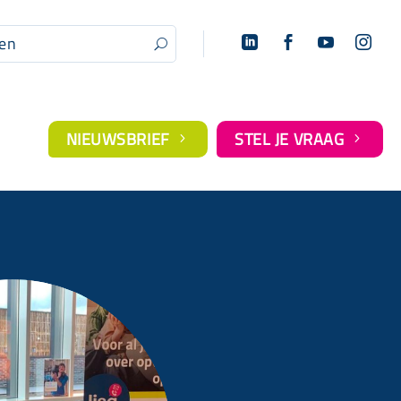




U
NIEUWSBRIEF
STEL JE VRAAG
5
5