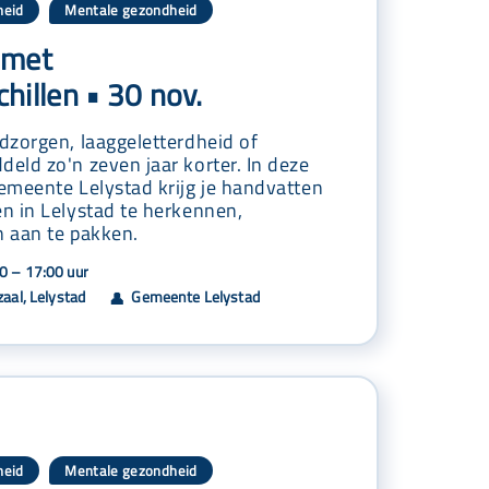
heid
Mentale gezondheid
,
 met
hillen • 30 nov.
dzorgen, laaggeletterdheid of
eld zo'n zeven jaar korter. In deze
emeente Lelystad krijg je handvatten
n in Lelystad te herkennen,
 aan te pakken.
0 – 17:00 uur
aal, Lelystad
Gemeente Lelystad
👤
heid
Mentale gezondheid
,