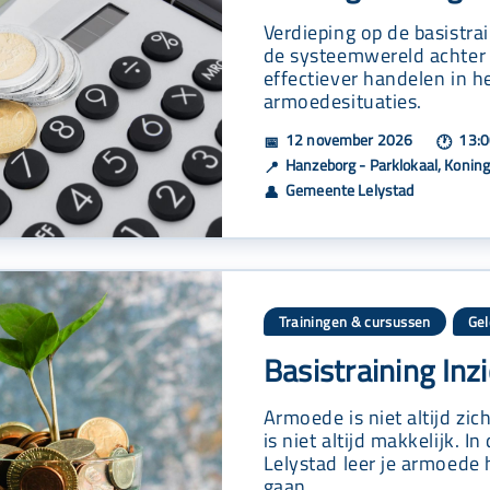
Verdieping op de basistra
de systeemwereld achter 
effectiever handelen in h
armoedesituaties.
12 november 2026
13:0
📅
🕐
Hanzeborg - Parklokaal, Konin
📍
Gemeente Lelystad
👤
Trainingen & cursussen
Gel
Basistraining Inz
Armoede is niet altijd zi
is niet altijd makkelijk. 
Lelystad leer je armoede 
gaan.