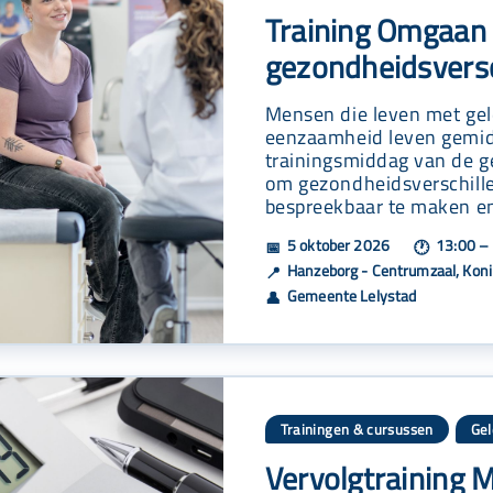
Training Omgaan
gezondheidsversch
Mensen die leven met gel
eenzaamheid leven gemidd
trainingsmiddag van de g
om gezondheidsverschille
bespreekbaar te maken en
5 oktober 2026
13:00 – 
📅
🕐
Hanzeborg - Centrumzaal, Koni
📍
Gemeente Lelystad
👤
Trainingen & cursussen
Gel
Vervolgtraining 