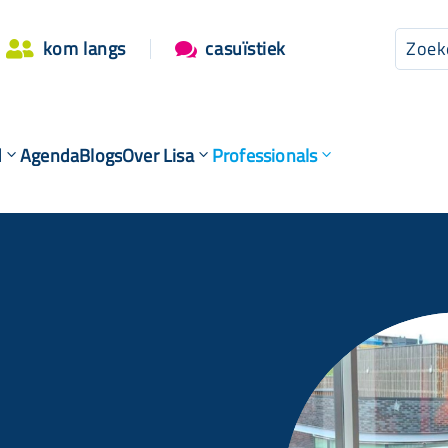
kom langs
casuïstiek


d
Agenda
Blogs
Over Lisa
Professionals