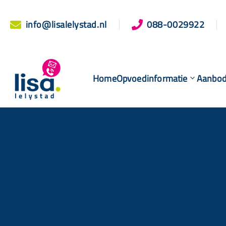
info@lisalelystad.nl
088-0029922


Home
Opvoedinformatie
Aanbo