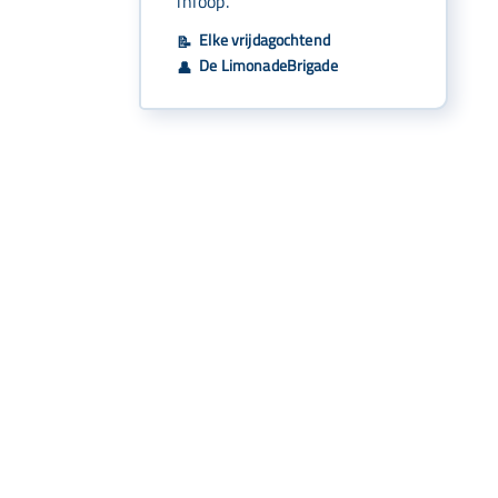
inloop.
Elke vrijdagochtend
📝
De LimonadeBrigade
👤
Snel naar
Aanbod