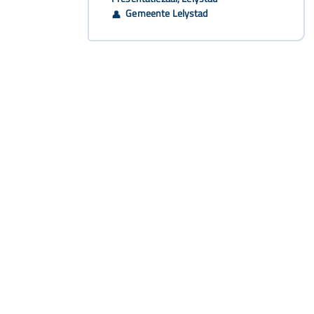
Gemeente Lelystad
👤
Snel naar
Aanbod
Agenda
Opvoedinformatie