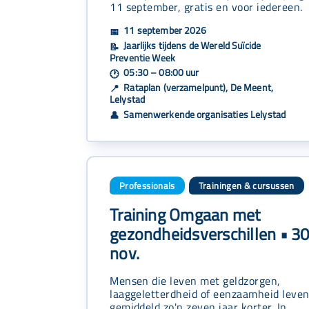
11 september, gratis en voor iedereen.
11 september 2026
📅
Jaarlijks tijdens de Wereld Suïcide
📝
Preventie Week
05:30 – 08:00 uur
🕐
Rataplan (verzamelpunt), De Meent,
📍
Lelystad
Samenwerkende organisaties Lelystad
👤
Professionals
Trainingen & cursussen
Training Omgaan met
gezondheidsverschillen • 3
nov.
Mensen die leven met geldzorgen,
laaggeletterdheid of eenzaamheid leve
gemiddeld zo'n zeven jaar korter. In