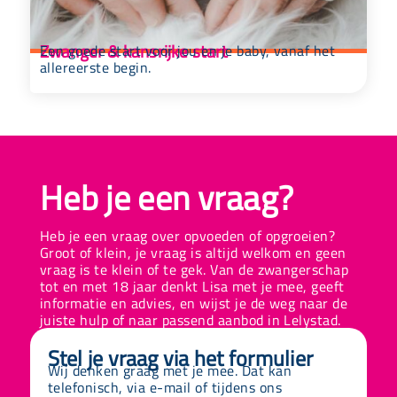
Zwanger & kansrijke start
Een goede start voor jou en je baby, vanaf het
allereerste begin.
Heb je een vraag?
Heb je een vraag over opvoeden of opgroeien?
Groot of klein, je vraag is altijd welkom en geen
vraag is te klein of te gek. Van de zwangerschap
tot en met 18 jaar denkt Lisa met je mee, geeft
informatie en advies, en wijst je de weg naar de
juiste hulp of naar passend aanbod in Lelystad.
Stel je vraag via het formulier
Wij denken graag met je mee.
Dat kan
telefonisch, via e-mail of tijdens ons