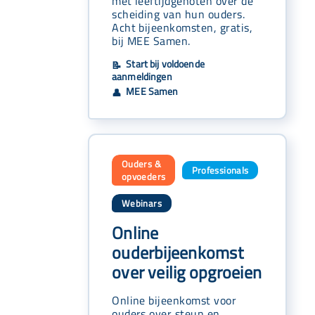
met leeftijdgenoten over de
scheiding van hun ouders.
Acht bijeenkomsten, gratis,
bij MEE Samen.
Start bij voldoende
📝
aanmeldingen
MEE Samen
👤
Ouders &
Professionals
,
opvoeders
Webinars
Online
ouderbijeenkomst
over veilig opgroeien
Online bijeenkomst voor
ouders over steun en