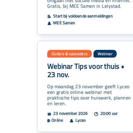
omgaan met sociale media en internet.
Gratis, bij MEE Samen in Lelystad.
Start bij voldoende aanmeldingen
📝
MEE Samen
👤
Ouders & opvoeders
Webinar
Webinar Tips voor thuis •
23 nov.
Op maandag 23 november geeft Lyceo
een gratis online webinar met
praktische tips over huiswerk, plannen
en leren.
23 november 2026
20:00 uur
📅
🕐
Online
Lyceo
🌐
👤