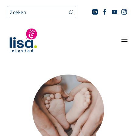




U
a