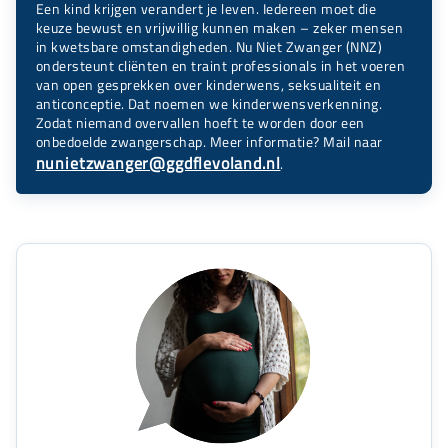
Een kind krijgen verandert je leven. Iedereen moet die
keuze bewust en vrijwillig kunnen maken – zeker mensen
in kwetsbare omstandigheden. Nu Niet Zwanger (NNZ)
ondersteunt cliënten en traint professionals in het voeren
van open gesprekken over kinderwens, seksualiteit en
anticonceptie. Dat noemen we kinderwensverkenning.
Zodat niemand overvallen hoeft te worden door een
onbedoelde zwangerschap. Meer informatie? Mail naar
nunietzwanger@ggdflevoland.nl
.