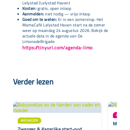
Lelystad (Lelystad Haven)
Kosten:
gratis, open inloop
Aanmelden:
niet nodig — vrije inloop
Goed om te weten:
Er is een zomerstop. Het
MamaCafé Lelystad Haven start na de zomer
weer op maandag 24 augustus 2026. Bekijk de
actuele data in de agenda van De
LimonadeBrigade:
https://tinyurl.com/agenda-limo
Verder lezen
AANBOD
WEGWIJZER
MamaCaf
Zwanger & Kansrijke start-oud