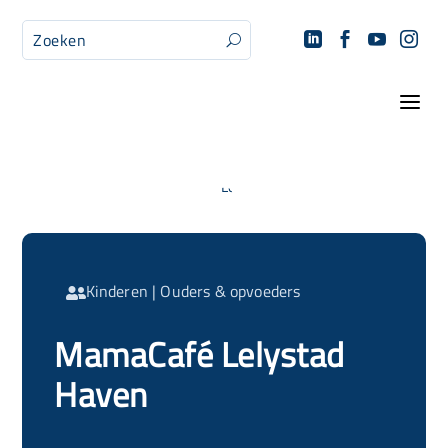




U
a
Kinderen
|
Ouders & opvoeders

MamaCafé Lelystad
Haven