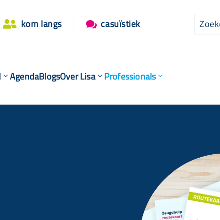
kom langs
casuïstiek


d
Agenda
Blogs
Over Lisa
Professionals