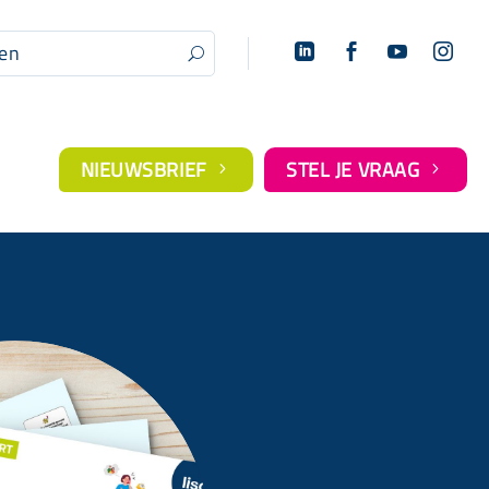




U
NIEUWSBRIEF
STEL JE VRAAG
5
5