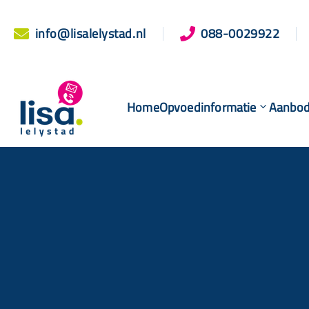
info@lisalelystad.nl
088-0029922


Home
Opvoedinformatie
Aanbo