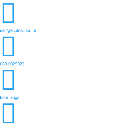

info@lisalelystad.nl

088-0029922

kom langs
