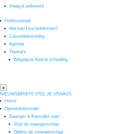
Vraag & antwoord
Professionals
Wat kan Lisa betekenen?
Casuïstiekoverleg
Agenda
Thema’s
Wegwijzer Kind & scheiding
a
NIEUWSBRIEF
5
STEL JE VRAAG
5
Home
Opvoedinformatie
Zwanger & Kansrijke start
Vóór de zwangerschap
Tijdens de zwangerschap