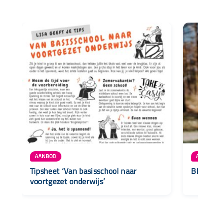
AANBOD
AANBOD
Tipsheet ‘Van basisschool naar
BLOG • Z
voortgezet onderwijs’