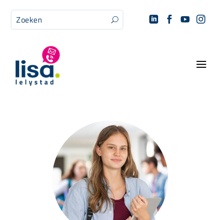




U
a