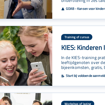
ondertiteling in zes ta
GOAB - Kansen voor kinder
👤
Training of cursus
KIES: Kinderen 
In de KIES-training pra
leeftijdgenoten over d
bijeenkomsten, gratis,
Start bij voldoende aanmel
📝
Workshop of lezing