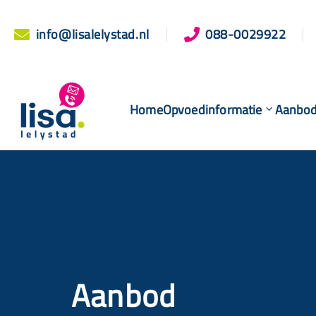
info@lisalelystad.nl
088-0029922


Home
Opvoedinformatie
Aanbo
Aanbod