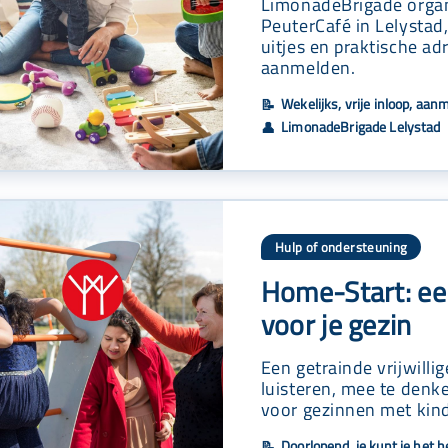
LimonadeBrigade orga
PeuterCafé in Lelystad,
uitjes en praktische ad
aanmelden.
Wekelijks, vrije inloop, aan
📝
LimonadeBrigade Lelystad
👤
Hulp of ondersteuning
Home-Start: een
voor je gezin
Een getrainde vrijwillig
luisteren, mee te denke
voor gezinnen met kind
Doorlopend, je kunt je het 
📝