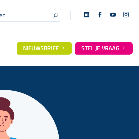




U
NIEUWSBRIEF
STEL JE VRAAG
5
5