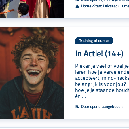
Home-Start Lelystad (Huma
👤
Training of cursus
In Actie! (14+)
Pieker je veel of voel j
leren hoe je vervelend
accepteert, mind-hacks
belangrijk is voor jou? 
hoe je je staande houd
én ...
Doorlopend aangeboden
📝