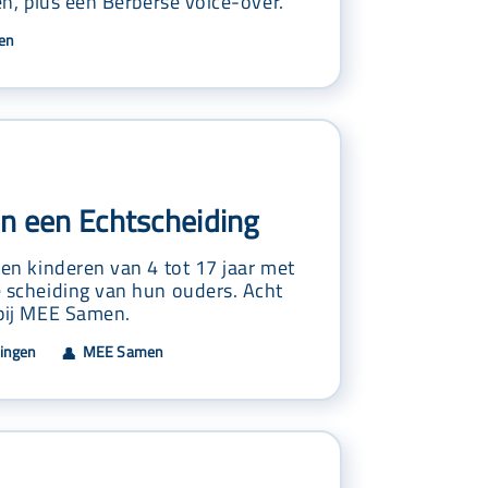
len, plus een Berberse voice-over.
en
In een Echtscheiding
ten kinderen van 4 tot 17 jaar met
e scheiding van hun ouders. Acht
 bij MEE Samen.
dingen
MEE Samen
👤