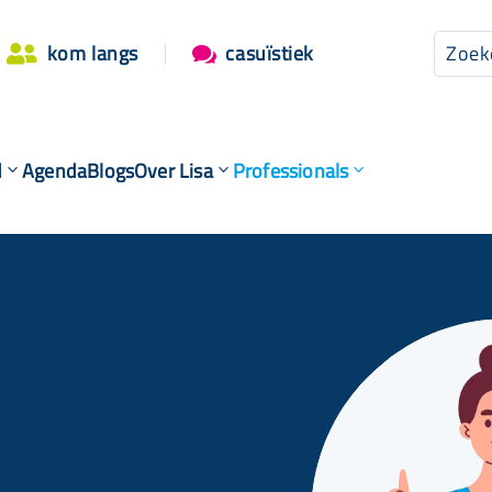
kom langs
casuïstiek


d
Agenda
Blogs
Over Lisa
Professionals