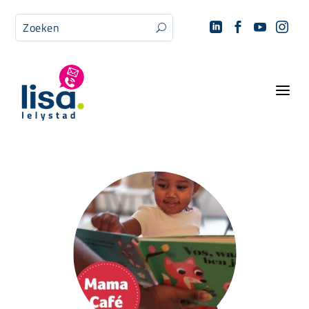




U
a