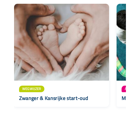
WEGWIJZER
AANBOD
Zwanger & Kansrijke start-oud
MamaCaf