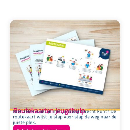
Routekaarten jeugdhulp
Niet zeker waar je met je vraag terecht kunt? De
routekaart wijst je stap voor stap de weg naar de
juiste plek.