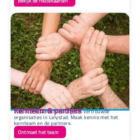
Bekijk de routekaarten
Kernteam & partners
Lisa is een samenwerking van vertrouwde
organisaties in Lelystad. Maak kennis met het
kernteam en de partners.
Ontmoet het team