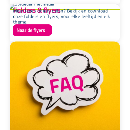
Folders & flyers
Meer lezen of iets delen? Bekijk en download
onze folders en flyers, voor elke leeftijd en elk
thema.
Naar de flyers