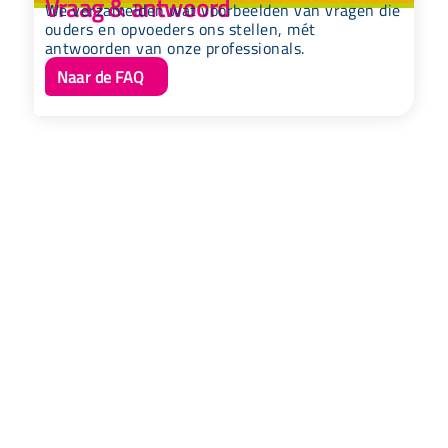
Vraag & antwoord
We verzamelden wat voorbeelden van vragen die
ouders en opvoeders ons stellen, mét
antwoorden van onze professionals.
Naar de FAQ
Snel naar