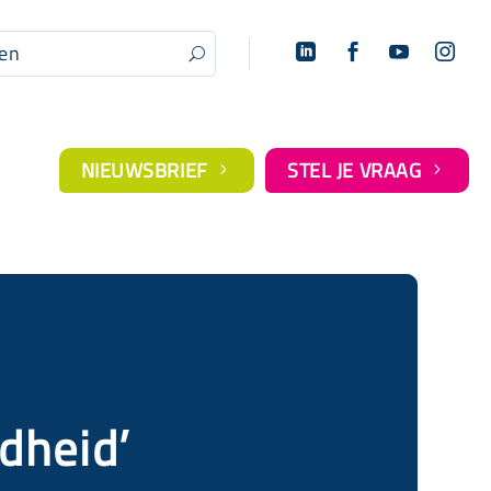




U
NIEUWSBRIEF
STEL JE VRAAG
5
5
rdheid’