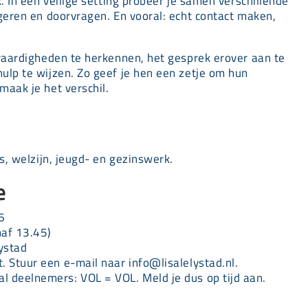
. In een veilige setting probeer je samen verschillende
geren en doorvragen. En vooral: echt contact maken,
svaardigheden te herkennen, het gesprek erover aan te
ulp te wijzen. Zo geef je hen een zetje om hun
aak je het verschil.
s, welzijn, jeugd- en gezinswerk.
e
6
naf 13.45)
ystad
. Stuur een e-mail naar info@lisalelystad.nl.
l deelnemers: VOL = VOL. Meld je dus op tijd aan.