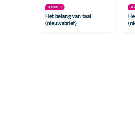
AANBOD
A
Het belang van taal
He
(nieuwsbrief)
(n
Snel naar
Aanbod
Agenda
Opvoedinformatie