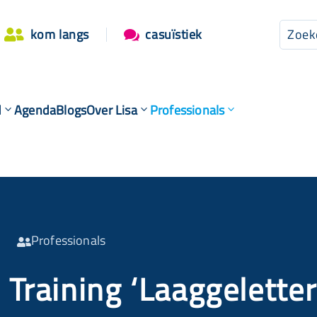
kom langs
casuïstiek


d
Agenda
Blogs
Over Lisa
Professionals
Professionals

Training ‘Laaggelette