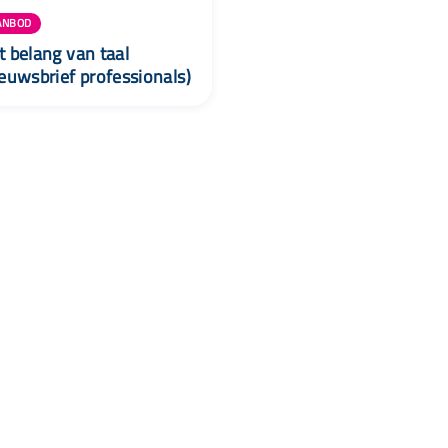
ANBOD
t belang van taal
ieuwsbrief professionals)
Wij zijn Lisa
Nieuwsbrief
Contac
Voor ouders
Over Lisa
088 - 00
Voor professionals
Routekaarten jeugdhulp
info@lisa
Partners
Vraag & antwoord