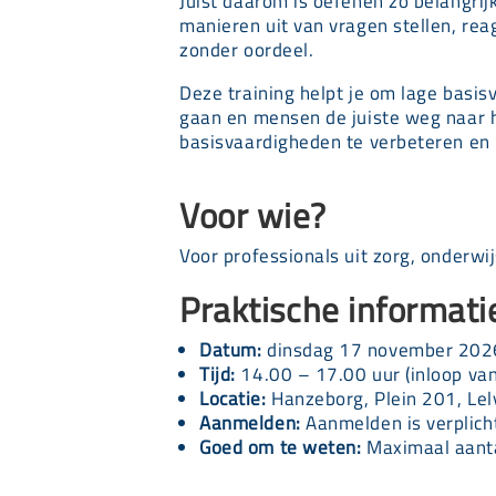
Juist daarom is oefenen zo belangrijk
manieren uit van vragen stellen, rea
zonder oordeel.
Deze training helpt je om lage basi
gaan en mensen de juiste weg naar h
basisvaardigheden te verbeteren en m
Voor wie?
Voor professionals uit zorg, onderwij
Praktische informati
Datum:
dinsdag 17 november 202
Tijd:
14.00 – 17.00 uur (inloop va
Locatie:
Hanzeborg, Plein 201, Lel
Aanmelden:
Aanmelden is verplicht
Goed om te weten:
Maximaal aanta