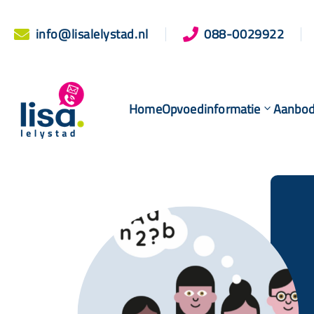
info@lisalelystad.nl
088-0029922


Home
Opvoedinformatie
Aanbo