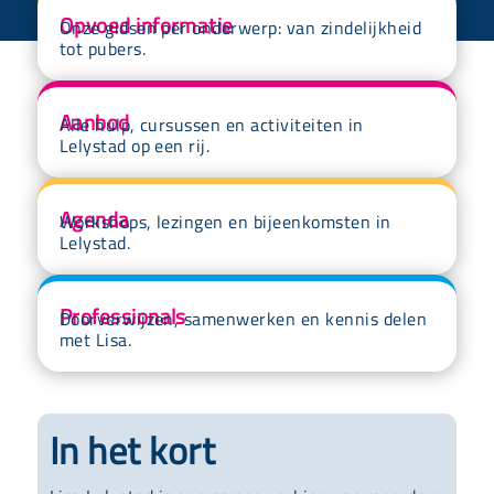
Opvoed informatie
Onze gidsen per onderwerp: van zindelijkheid
tot pubers.
Aanbod
Alle hulp, cursussen en activiteiten in
Lelystad op een rij.
Agenda
Workshops, lezingen en bijeenkomsten in
Lelystad.
Professionals
Doorverwijzen, samenwerken en kennis delen
met Lisa.
In het kort