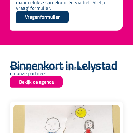
maandelijkse
spreekuur én via het 'Stel je
vraag' formulier.
Vragenformulier
Binnenkort in Lelystad
Workshops, cursussen en bijeenkomsten van Lisa
en onze partners.
Bekijk de agenda