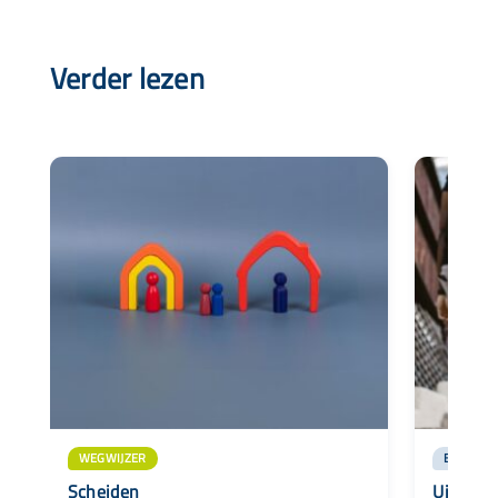
Verder lezen
WEGWIJZER
BLOG
Scheiden
Uit elka