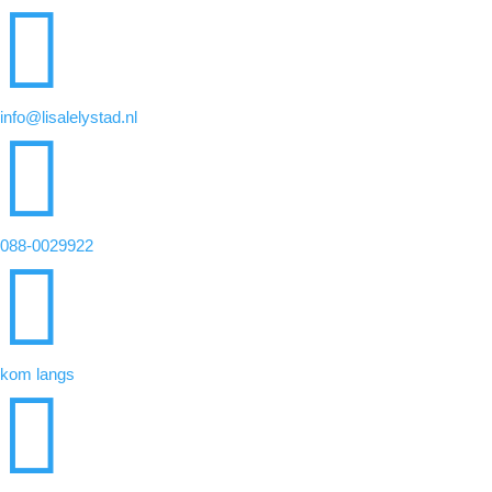

info@lisalelystad.nl

088-0029922

kom langs
