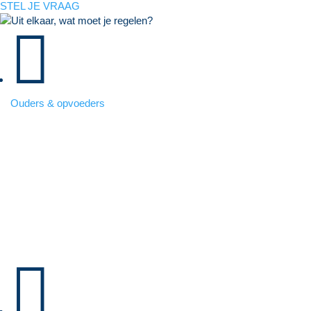
STEL JE VRAAG

Ouders & opvoeders
Uit elkaar, wat moet je regelen?
Scheiden of uit elkaar gaan, doe je niet zomaar. Maar als je de knoop
eenmaal hebt doorgehakt, moet je veel gaan regelen. Wij geven je
tips.
