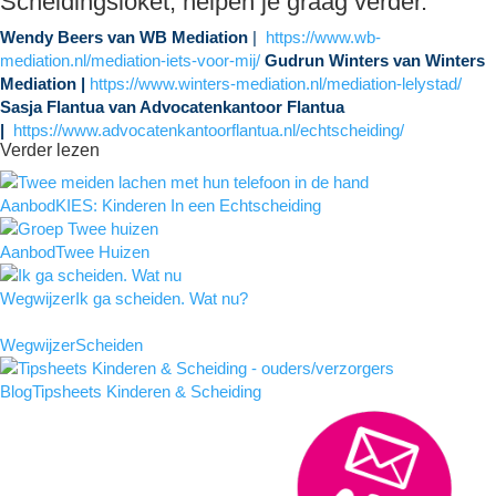
Scheidingsloket, helpen je graag verder.
Wendy Beers van WB Mediation
|
https://www.wb-
mediation.nl/mediation-iets-voor-mij/
Gudrun Winters van Winters
Mediation |
https://www.winters-mediation.nl/mediation-lelystad/
Sasja Flantua van Advocatenkantoor Flantua
|
https://www.advocatenkantoorflantua.nl/echtscheiding/
Verder lezen
Aanbod
KIES: Kinderen In een Echtscheiding
Aanbod
Twee Huizen
Wegwijzer
Ik ga scheiden. Wat nu?
Wegwijzer
Scheiden
Blog
Tipsheets Kinderen & Scheiding