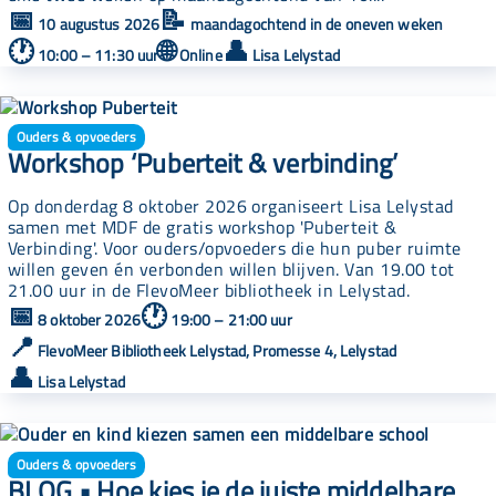
📅
📝
10 augustus 2026
maandagochtend in de oneven weken
🕐
🌐
👤
10:00 – 11:30 uur
Online
Lisa Lelystad
Ouders & opvoeders
Workshop ‘Puberteit & verbinding’
Op donderdag 8 oktober 2026 organiseert Lisa Lelystad
samen met MDF de gratis workshop 'Puberteit &
Verbinding'. Voor ouders/opvoeders die hun puber ruimte
willen geven én verbonden willen blijven. Van 19.00 tot
21.00 uur in de FlevoMeer bibliotheek in Lelystad.
📅
🕐
8 oktober 2026
19:00 – 21:00 uur
📍
FlevoMeer Bibliotheek Lelystad, Promesse 4, Lelystad
👤
Lisa Lelystad
Ouders & opvoeders
BLOG • Hoe kies je de juiste middelbare