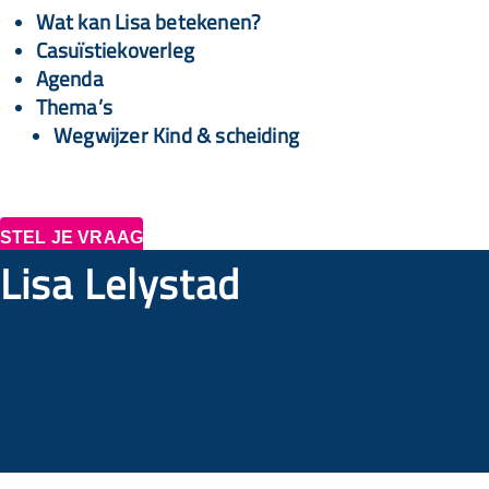
Wat kan Lisa betekenen?
Casuïstiekoverleg
Agenda
Thema’s
Wegwijzer Kind & scheiding
STEL JE VRAAG
Lisa Lelystad
Lisa Lelystad en haar partners organiseren het hele
jaar door activiteiten voor ouders, opvoeders en
professionals. Denk aan workshops en lezingen,
maar ook aan online ouderbijeenkomsten en ons
eigen casuïstiekoverleg of maandelijkse spreekuur.
Hier vind je het volledige overzicht.