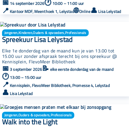
📅
🕐
14 september 2026
10:00 – 11:00 uur
📍
🌐
👤
Kantoor MDF, Meenthoek 1, Lelystad
Online
Lisa Lelystad
Jongeren
,
Kinderen
,
Ouders & opvoeders
,
Professionals
Spreekuur Lisa Lelystad
Elke 1e donderdag van de maand kun je van 13.00 tot
15.00 uur zonder afspraak terecht bij ons spreekuur @
Kennisplein, FlevoMeer Bibliotheek
📅
📝
3 september 2026
elke eerste donderdag van de maand
🕐
13:00 – 15:00 uur
📍
Kennisplein, FlevoMeer Bibliotheek, Promesse 4, Lelystad
👤
Lisa Lelystad
Jongeren
,
Ouders & opvoeders
,
Professionals
Walk into the Light