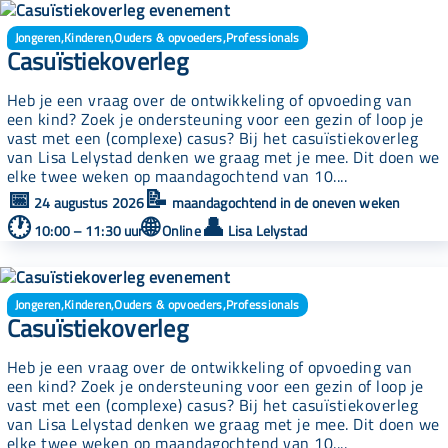
Jongeren
,
Kinderen
,
Ouders & opvoeders
,
Professionals
Casuïstiekoverleg
Heb je een vraag over de ontwikkeling of opvoeding van
een kind? Zoek je ondersteuning voor een gezin of loop je
vast met een (complexe) casus? Bij het casuïstiekoverleg
van Lisa Lelystad denken we graag met je mee. Dit doen we
elke twee weken op maandagochtend van 10....
📅
📝
24 augustus 2026
maandagochtend in de oneven weken
🕐
🌐
👤
10:00 – 11:30 uur
Online
Lisa Lelystad
Jongeren
,
Kinderen
,
Ouders & opvoeders
,
Professionals
Casuïstiekoverleg
Heb je een vraag over de ontwikkeling of opvoeding van
een kind? Zoek je ondersteuning voor een gezin of loop je
vast met een (complexe) casus? Bij het casuïstiekoverleg
van Lisa Lelystad denken we graag met je mee. Dit doen we
elke twee weken op maandagochtend van 10....