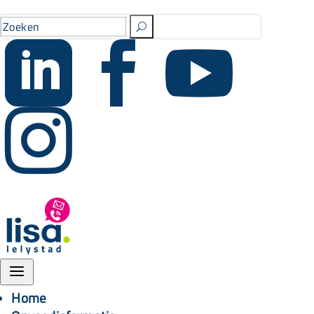
U




a
Home