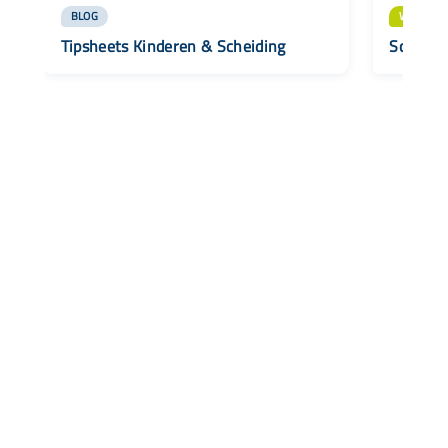
BLOG
WEGWIJZ
Tipsheets Kinderen & Scheiding
Scheide
Snel naar
Aanbod
Agenda
Opvoedinformatie