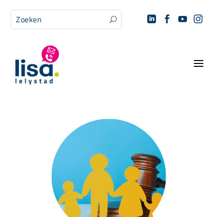




U
a