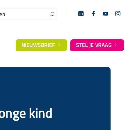




U
NIEUWSBRIEF
STEL JE VRAAG
5
5
jonge kind