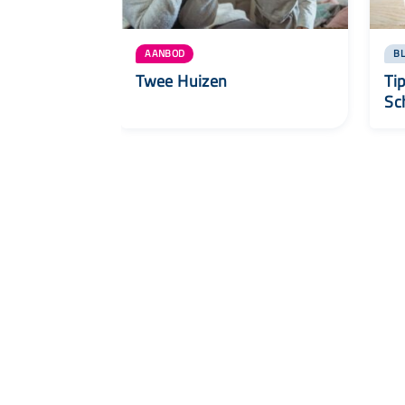
AANBOD
B
Twee Huizen
Ti
Sc
Snel naar
Aanbod
Agenda
Opvoedinformatie