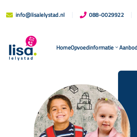
info@lisalelystad.nl
088-0029922


Home
Opvoedinformatie
Aanbo