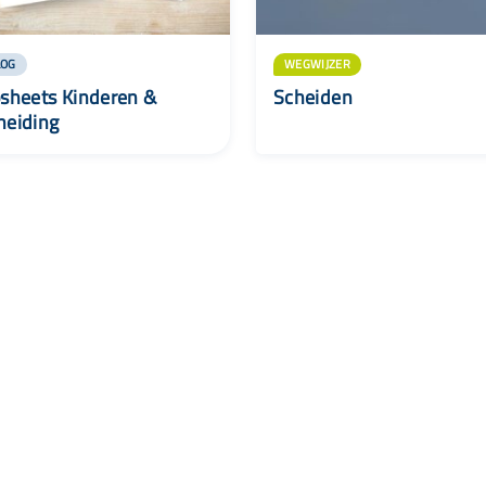
LOG
WEGWIJZER
psheets Kinderen &
Scheiden
heiding
Wij zijn Lisa
Nieuwsbrief
Contac
Voor ouders
Over Lisa
088 - 00
Voor professionals
Routekaarten jeugdhulp
info@lisa
Partners