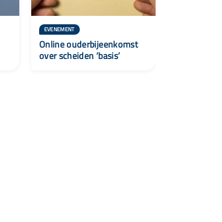
EVENEMENT
Online ouderbijeenkomst
over scheiden ‘basis’
t
 29 922
lelystad.nl