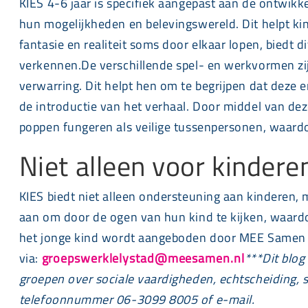
KIES 4-6 jaar is specifiek aangepast aan de ontwikk
hun mogelijkheden en belevingswereld. Dit helpt ki
fantasie en realiteit soms door elkaar lopen, biedt
verkennen.De verschillende spel- en werkvormen zij
verwarring. Dit helpt hen om te begrijpen dat deze 
de introductie van het verhaal. Door middel van de
poppen fungeren als veilige tussenpersonen, waard
Niet alleen voor kindere
KIES biedt niet alleen ondersteuning aan kinderen,
aan om door de ogen van hun kind te kijken, waard
het jonge kind wordt aangeboden door MEE Samen e
via:
groepswerklelystad@meesamen.nl
***
Dit blo
groepen over sociale vaardigheden, echtscheiding, 
telefoonnummer 06-3099 8005 of e-mail.