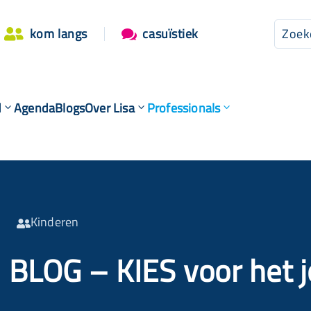
kom langs
casuïstiek


d
Agenda
Blogs
Over Lisa
Professionals
Kinderen

BLOG – KIES voor het 