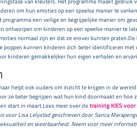
elingsfase van kleuters. Het programma maakt gebruik v
nderen om hun emoties op een speelse manier te verkenn
 dit programma een veilige en begrijpelijke manier om g
n ontworpen om kinderen op een speelse manier te late
emoties normaal zijn en dat ze erover kunnen praten.De
ze poppen kunnen kinderen zich beter identificeren met
oor kinderen gemakkelijker hun eigen verhalen en erva
n
 maar helpt ook ouders om inzicht te krijgen in de were
oor ze beter begrijpen wat hun kind doormaakt en hoe 
n start in maart.Lees meer over de
training KIES voor
g is voor Lisa Lelystad geschreven door Sarica Marape
seksualiteit en weerbaarheid. Neem voor meer informati