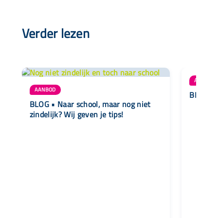
Verder lezen
AANBOD
AANBOD
BLOG • Z
BLOG • Naar school, maar nog niet
zindelijk? Wij geven je tips!