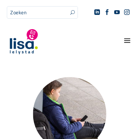




U
a