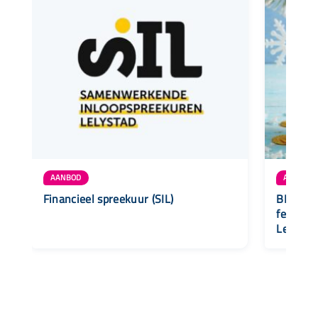
AANBOD
AANBOD
Financieel spreekuur (SIL)
BLOG • 
feestdag
Lelysta