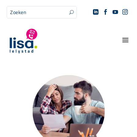




U
a