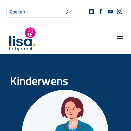




U
a
Kinderwens