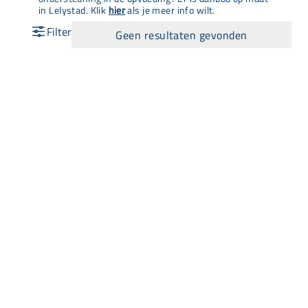
in Lelystad. Klik
hier
als je meer info wilt.
Geen resultaten gevonden
Snel naar
Aanbod
Agenda
Opvoedinformatie
Wij zijn Lisa