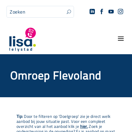




U
a
Omroep Flevoland
Tip:
Door te filteren op 'Doelgroep' zie je direct welk
aanbod bij jouw situatie past. Voor een compleet
overzicht van al het aanbod klik je
hier.
Zoek je
ondersteuning in de opvoeding? Er is aanbod op maat