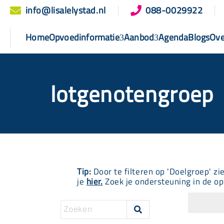
info@lisalelystad.nl
088-0029922


Home
Opvoedinformatie
Aanbod
Agenda
Blogs
Ove
lotgenotengroep
Tip:
Door te filteren op 'Doelgroep' zi
je
hier.
Zoek je ondersteuning in de op
