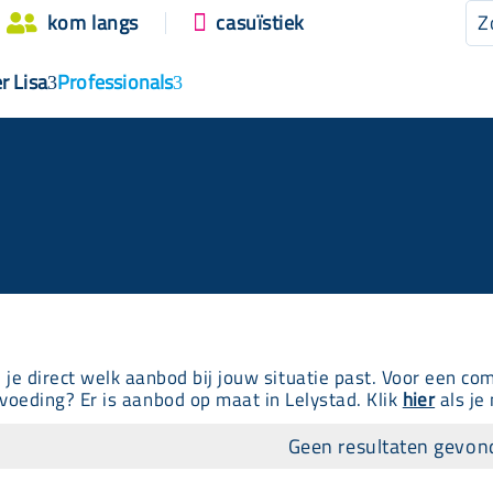
kom langs
casuïstiek


r Lisa
Professionals
e je direct welk aanbod bij jouw situatie past. Voor een co
voeding? Er is aanbod op maat in Lelystad. Klik
hier
als je 
Geen resultaten gevo