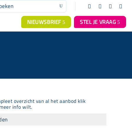




U
NIEUWSBRIEF
STEL JE VRAAG
5
5
mpleet overzicht van al het aanbod klik
meer info wilt.
nden