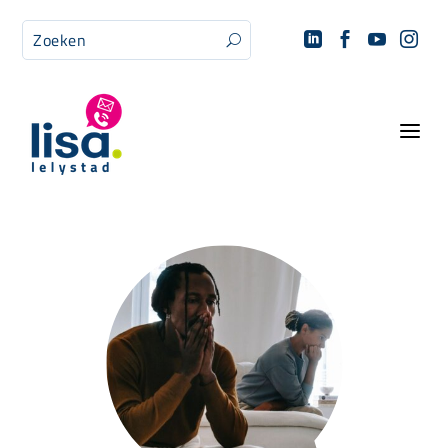




U
a