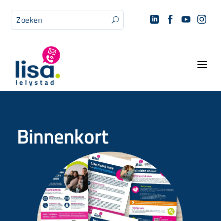




U
a
Binnenkort