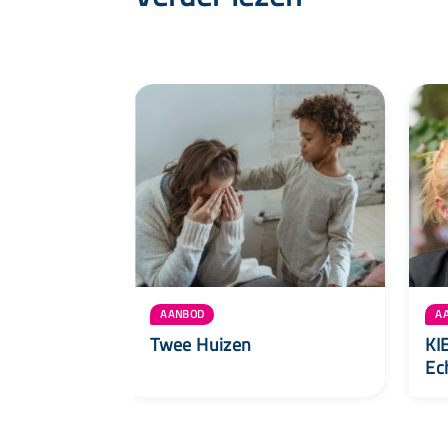
AANBOD
A
Twee Huizen
KI
Ec