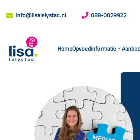
info@lisalelystad.nl
088-0029922


Home
Opvoedinformatie
Aanbo