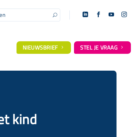




U
NIEUWSBRIEF
STEL JE VRAAG
5
5
t kind