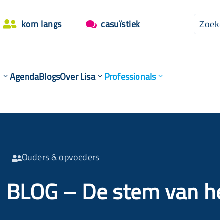
kom langs
casuïstiek


d
Agenda
Blogs
Over Lisa
Professionals
Ouders & opvoeders

BLOG – De stem van he