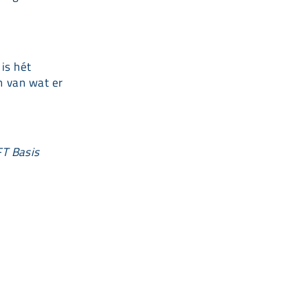
is hét
n van wat er
FT Basis