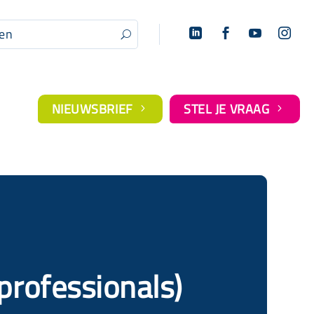




U
NIEUWSBRIEF
STEL JE VRAAG
5
5
professionals)