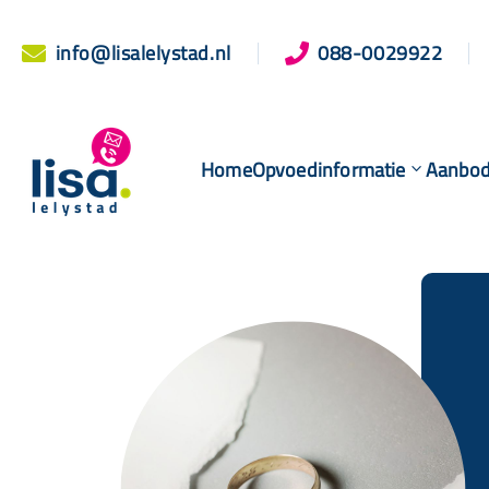
info@lisalelystad.nl
088-0029922


Home
Opvoedinformatie
Aanbo