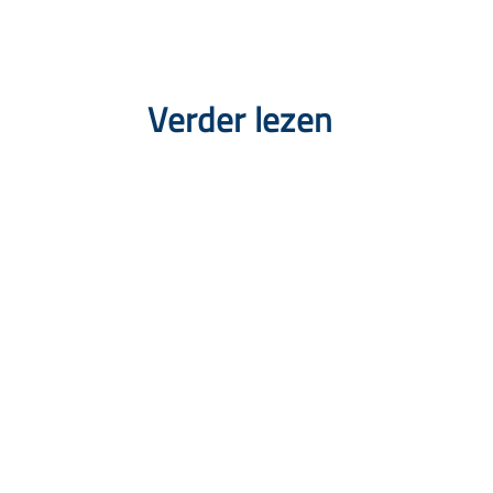
Verder lezen
Snel naar
Aanbod
Agenda