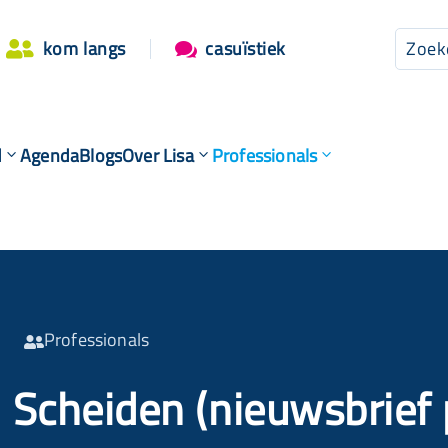
kom langs
casuïstiek


d
Agenda
Blogs
Over Lisa
Professionals
Professionals

Scheiden (nieuwsbrief 