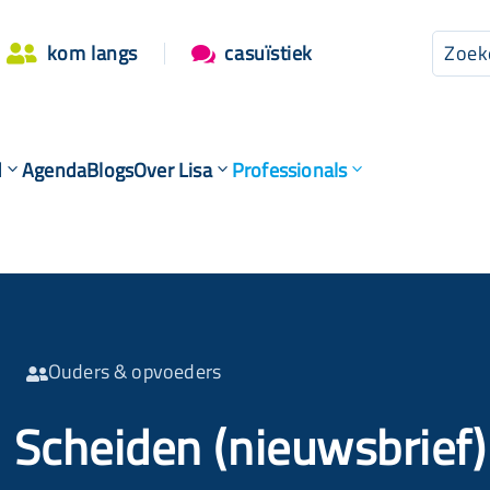
kom langs
casuïstiek


d
Agenda
Blogs
Over Lisa
Professionals
Ouders & opvoeders

Scheiden (nieuwsbrief)