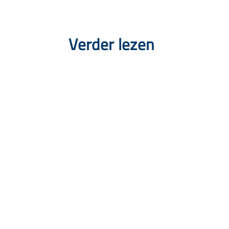
Verder lezen
Snel naar
Aanbod
Agenda
Opvoedinformatie