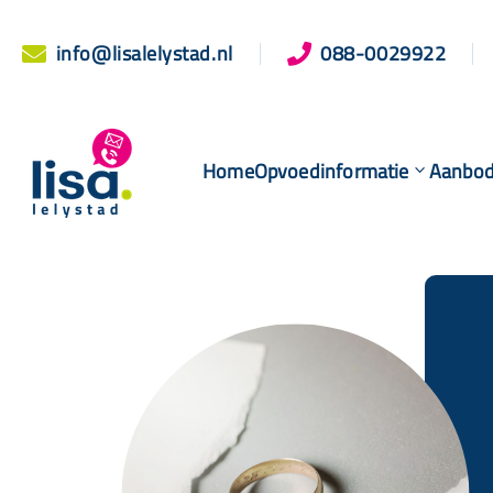
info@lisalelystad.nl
088-0029922


Home
Opvoedinformatie
Aanbo