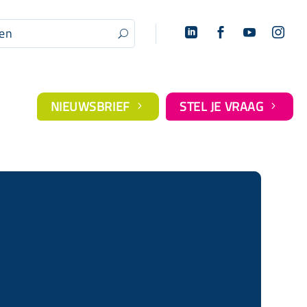




U
NIEUWSBRIEF
STEL JE VRAAG
5
5