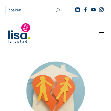




U
a