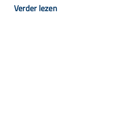
Verder lezen
Snel naar
Aanbod
Agenda
Opvoedinformatie