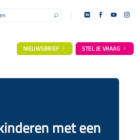




U
NIEUWSBRIEF
STEL JE VRAAG
5
5
kinderen met een