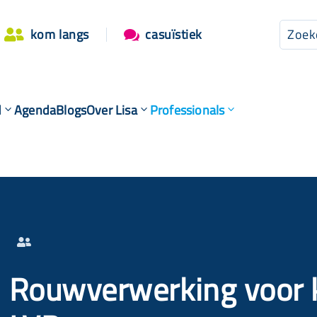
kom langs
casuïstiek


d
Agenda
Blogs
Over Lisa
Professionals

Rouwverwerking voor 