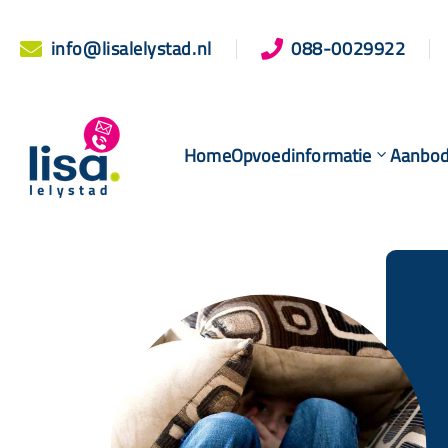
info@lisalelystad.nl
088-0029922


Home
Opvoedinformatie
Aanbo