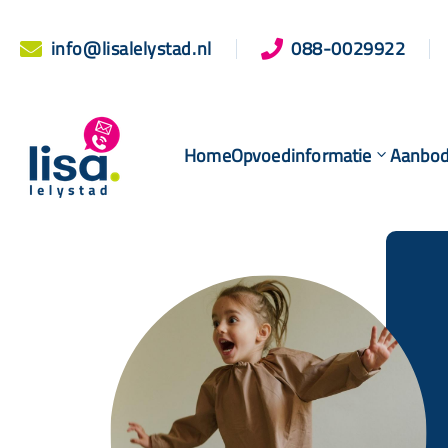
info@lisalelystad.nl
088-0029922


Home
Opvoedinformatie
Aanbo