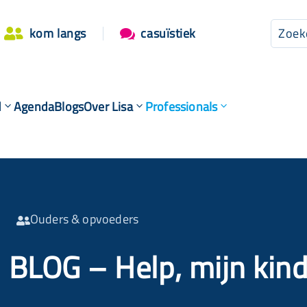
kom langs
casuïstiek


d
Agenda
Blogs
Over Lisa
Professionals
Ouders & opvoeders

BLOG – Help, mijn kind 