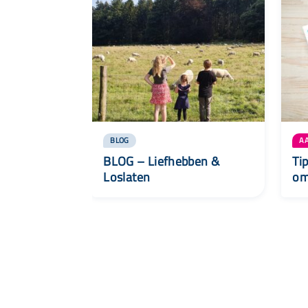
BLOG
A
BLOG – Liefhebben &
Ti
Loslaten
om