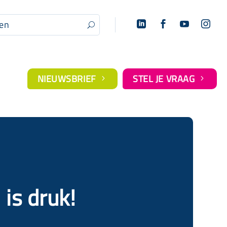




U
NIEUWSBRIEF
STEL JE VRAAG
5
5
is druk!