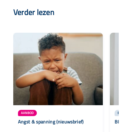
Verder lezen
AANBOD
BLOG
Angst & spanning (nieuwsbrief)
BLOG – 