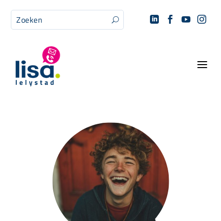




U
a