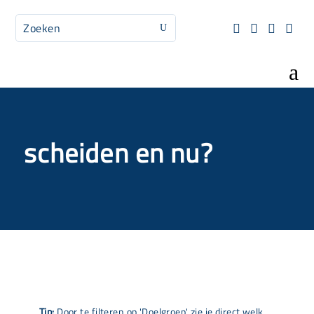




U
a
scheiden en nu?
Tip:
Door te filteren op 'Doelgroep' zie je direct welk