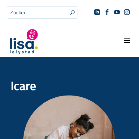




U
a
Icare