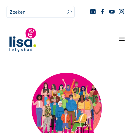




U
a