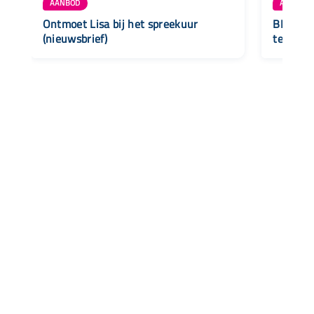
AANBOD
AANBOD
Ontmoet Lisa bij het spreekuur
BLOG • 
(nieuwsbrief)
terecht 
Snel naar
Aanbod
Agenda
Opvoedinformatie