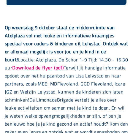
Op woensdag 9 oktober staat de middenruimte van
Atolplaza vol met leuke en informatieve kraampjes
speciaal voor ouders & kinderen uit Lelystad. Ontdek wat
er allemaal mogelijk is voor jou en je kind in de
buurt!
Locatie: Atolplaza, De Schor 1-9 Tijd: 14.30 - 16.30
uur
Download de flyer (pdf)
Terwijl jij handige informatie
opdoet over het hulpaanbod van Lisa Lelystad en haar
partners, zoals MEE, MDFlevoland, GGD Flevoland, Icare
JGZ en Welzijn Lelystad, kunnen de kinderen zich laten
schminken!De LimonadeBrigade vertelt je alles over
leuke activiteiten om samen met je kind te doen. En wil
je weten welke opvangmogelijkheden er zijn, of ben je
benieuwd hoe je je kind gezond en actief houdt? Kom dan
zeker even langs en ontdek wat er wordt aangeboden om