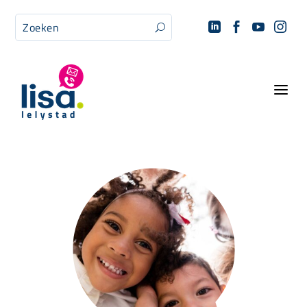




U
a