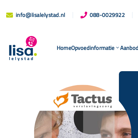
info@lisalelystad.nl
088-0029922


Home
Opvoedinformatie
Aanbo