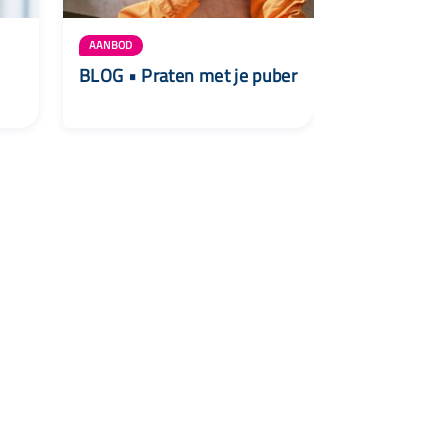
AANBOD
AANBOD
BLOG • Praten met je puber
Cursus ‘Pube
t
 29 922
lelystad.nl