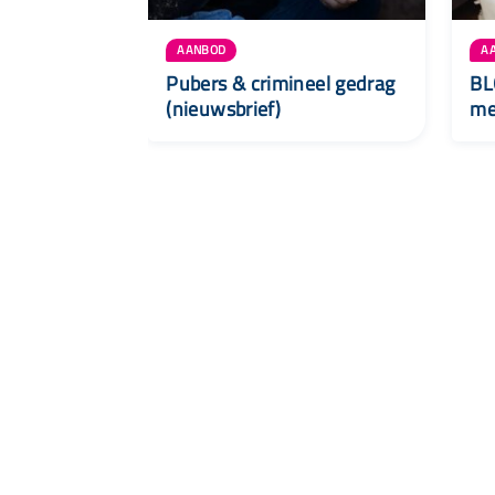
AANBOD
A
Pubers & crimineel gedrag
BL
(nieuwsbrief)
me
Snel naar
Aanbod
Agenda
Opvoedinformatie