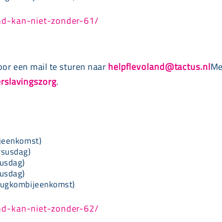
ind-kan-niet-zonder-61/
oor een mail te sturen naar
helpflevoland@tactus.nl
Me
erslavingszorg
.
jeenkomst)
rsusdag)
usdag)
usdag)
rugkombijeenkomst)
ind-kan-niet-zonder-62/