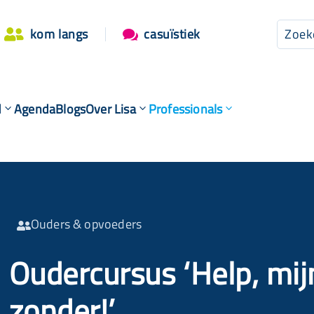
kom langs
casuïstiek


d
Agenda
Blogs
Over Lisa
Professionals
Ouders & opvoeders

Oudercursus ‘Help, mij
zonder!’