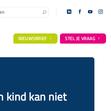




U
NIEUWSBRIEF
STEL JE VRAAG
5
5
n kind kan niet