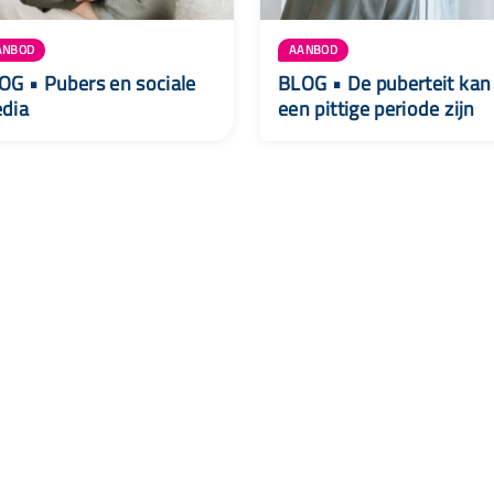
ANBOD
AANBOD
OG • Pubers en sociale
BLOG • De puberteit kan
dia
een pittige periode zijn
Wij zijn Lisa
Nieuwsbrief
Contac
Voor ouders
Over Lisa
088 - 00
Voor professionals
Routekaarten jeugdhulp
info@lisa
Partners