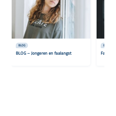
BLOG
BLOG
BLOG – Jongeren en faalangst
Faalangs