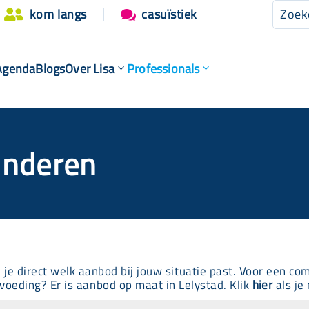
kom langs
casuïstiek


Agenda
Blogs
Over Lisa
Professionals
inderen
e je direct welk aanbod bij jouw situatie past. Voor een co
voeding? Er is aanbod op maat in Lelystad. Klik
hier
als je 