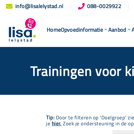
info@lisalelystad.nl
088-0029922


Home
Opvoedinformatie
Aanbod
Trainingen voor k
Tip:
Door te filteren op 'Doelgroep' zi
je
hier.
Zoek je ondersteuning in de op