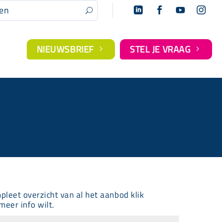




U
NIEUWSBRIEF
STEL JE VRAAG
5
5
mpleet overzicht van al het aanbod klik
meer info wilt.