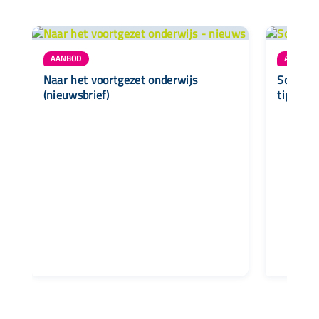
AANBOD
AANBOD
Naar het voortgezet onderwijs
Schoolv
(nieuwsbrief)
tips (ni