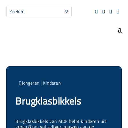




U
a
Jongeren
|
Kinderen

Brugklasbikkels
Brugklasbikkels van MDF helpt kinderen uit
groep 8 om vol zelfvertrouwen aan de