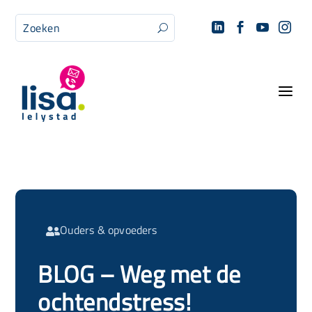




U
a
Ouders & opvoeders

BLOG – Weg met de
ochtendstress!