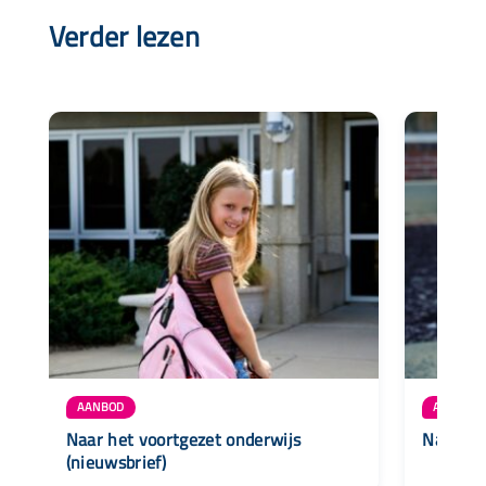
Verder lezen
AANBOD
AANBOD
Naar het voortgezet onderwijs
Naar de 
(nieuwsbrief)