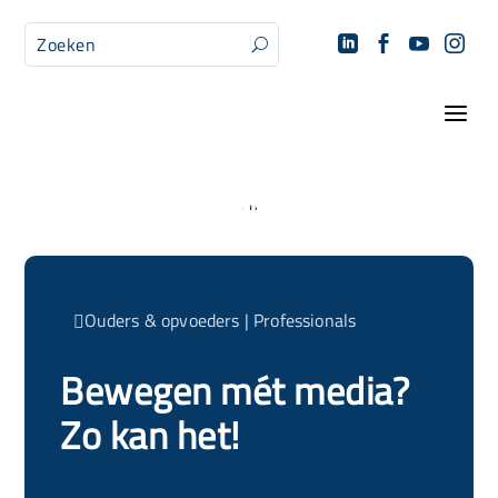




U
a
Ouders & opvoeders
|
Professionals

Bewegen mét media?
Zo kan het!