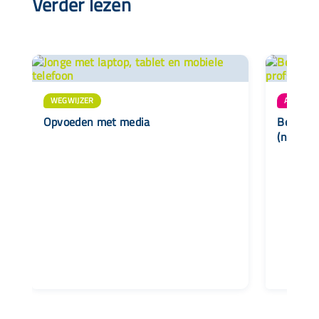
Verder lezen
WEGWIJZER
AANBOD
Opvoeden met media
Begelei
(nieuwsb