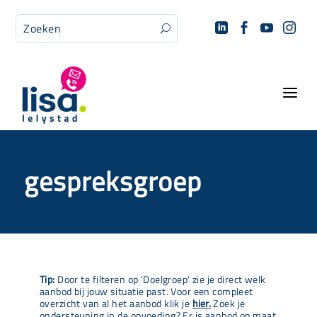




U
a
gespreksgroep
Tip:
Door te filteren op 'Doelgroep' zie je direct welk
aanbod bij jouw situatie past. Voor een compleet
overzicht van al het aanbod klik je
hier.
Zoek je
ondersteuning in de opvoeding? Er is aanbod op maat