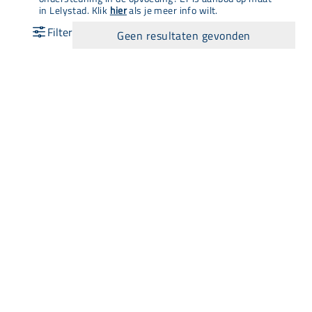
in Lelystad. Klik
hier
als je meer info wilt.
Geen resultaten gevonden
Snel naar
Aanbod
Agenda
Opvoedinformatie
Wij zijn Lisa