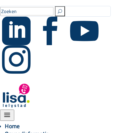
U




a
Home