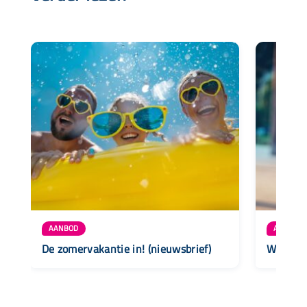
AANBOD
AANBOD
De zomervakantie in! (nieuwsbrief)
Weer na